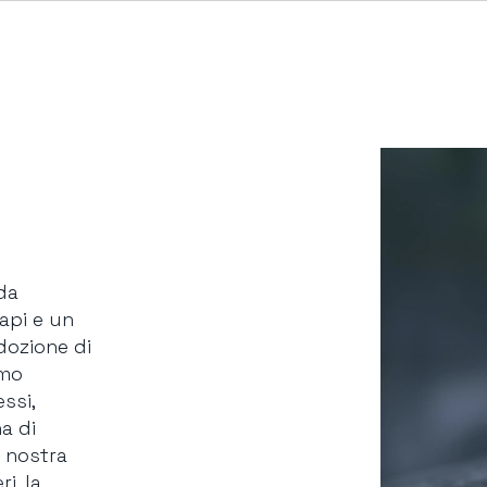
da
 api e un
dozione di
amo
ssi,
a di
 nostra
i, la