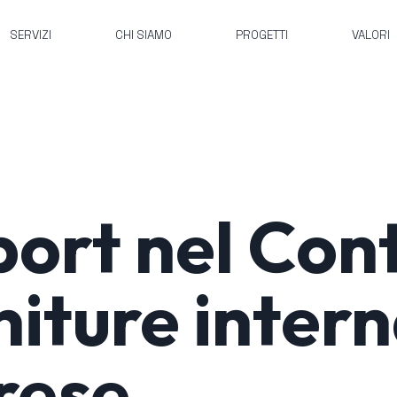
SERVIZI
CHI SIAMO
PROGETTI
VALORI
ort nel Cont
niture intern
rese