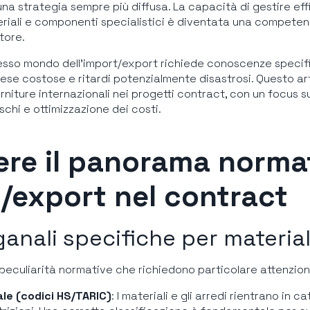
una strategia sempre più diffusa. La capacità di gestire 
eriali e componenti specialistici è diventata una compete
ttore.
lesso mondo dell’import/export richiede conoscenze specif
ese costose e ritardi potenzialmente disastrosi. Questo ar
orniture internazionali nei progetti contract, con un focus 
chi e ottimizzazione dei costi.
re il panorama norma
t/export nel contract
nali specifiche per materiali
 peculiarità normative che richiedono particolare attenzion
le (codici HS/TARIC)
: I materiali e gli arredi rientrano in