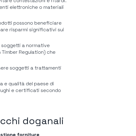
tare contestazioni e ritardi.
ti elettroniche o materiali
prodotti possono beneficiare
re risparmi significativi sui
ono soggetti a normative
n Timber Regulation) che
ssere soggetti a trattamenti
za e qualità del paese di
fughi e certificati secondo
cchi doganali
stione forniture