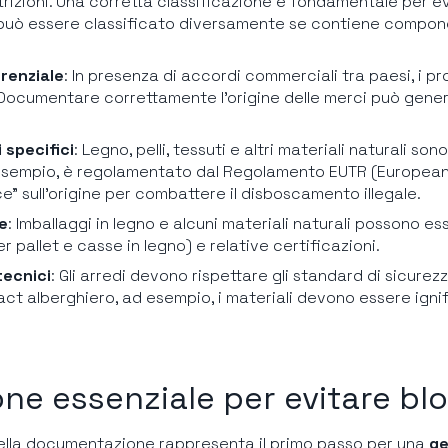
rizioni. Una corretta classificazione è fondamentale per evi
può essere classificato diversamente se contiene componen
erenziale
: In presenza di accordi commerciali tra paesi, i 
. Documentare correttamente l’origine delle merci può genera
 specifici
: Legno, pelli, tessuti e altri materiali naturali s
 ad esempio, è regolamentato dal Regolamento EUTR (Europea
ce” sull’origine per combattere il disboscamento illegale.
ie
: Imballaggi in legno e alcuni materiali naturali possono e
er pallet e casse in legno) e relative certificazioni.
tecnici
: Gli arredi devono rispettare gli standard di sicurez
act alberghiero, ad esempio, i materiali devono essere igni
e essenziale per evitare blo
ella documentazione rappresenta il primo passo per una
ge