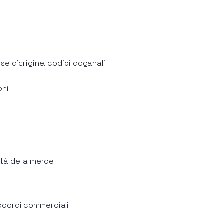
se d’origine, codici doganali
oni
età della merce
 accordi commerciali