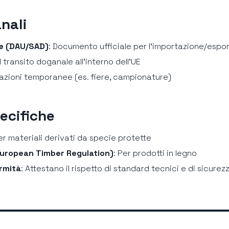
nali
le (DAU/SAD)
: Documento ufficiale per l’importazione/espo
il transito doganale all’interno dell’UE
tazioni temporanee (es. fiere, campionature)
pecifiche
Per materiali derivati da specie protette
European Timber Regulation)
: Per prodotti in legno
ormità
: Attestano il rispetto di standard tecnici e di sicurez