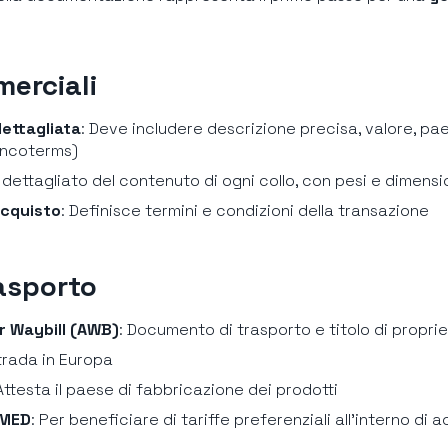
erciali
ettagliata
: Deve includere descrizione precisa, valore, pae
(Incoterms)
o dettagliato del contenuto di ogni collo, con pesi e dimensi
acquisto
: Definisce termini e condizioni della transazione
asporto
Air Waybill (AWB)
: Documento di trasporto e titolo di propri
strada in Europa
 Attesta il paese di fabbricazione dei prodotti
-MED
: Per beneficiare di tariffe preferenziali all’interno di