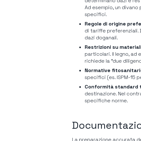
determinano dazi e rest
Ad esempio, un divano 
specifici.
Regole di origine pref
di tariffe preferenziali
dazi doganali.
Restrizioni su materiali
particolari. Il legno,
richiede la “due diligen
Normative fitosanitar
specifici (es. ISPM-15 p
Conformità standard 
destinazione. Nel contr
specifiche norme.
Documentazion
La preparazione accurata d