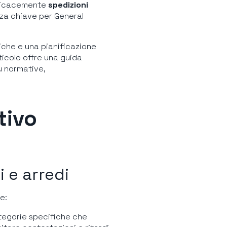
efficacemente
spedizioni
nza chiave per General
iche e una pianificazione
ticolo offre una guida
su normative,
tivo
 e arredi
e:
 categorie specifiche che